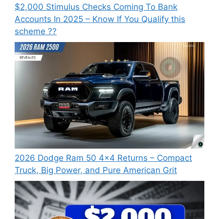
⁠$2,000 Stimulus Checks Coming To Bank
Accounts In 2025 – Know If You Qualify this
scheme ??
2026 Dodge Ram 50 4×4 Returns – Compact
Truck, Big Power, and Pure American Grit