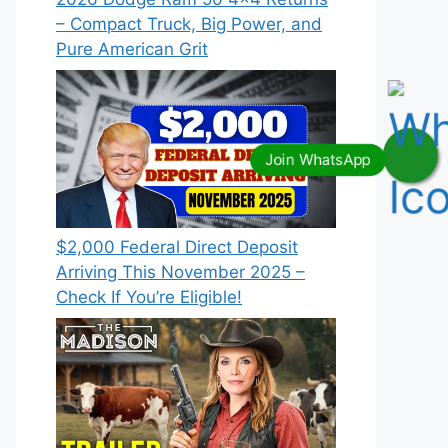
– Compact Truck, Big Power, and
Pure American Grit
$2,000 Federal Direct Deposit
Arriving This November 2025 –
Check If You’re Eligible!