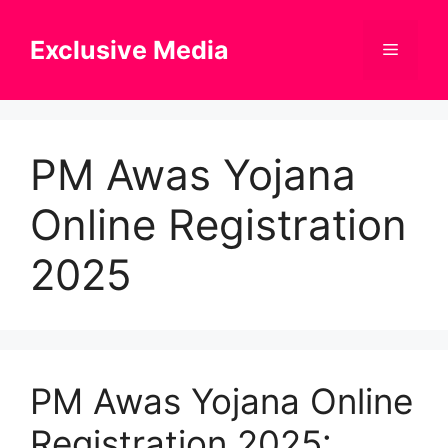
Skip
to
Exclusive Media
Menu
content
PM Awas Yojana
Online Registration
2025
PM Awas Yojana Online
Registration 2025: