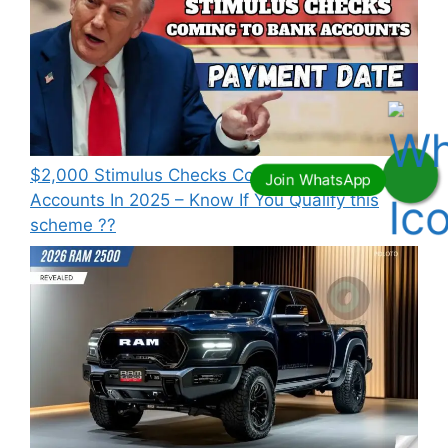
⁠$2,000 Stimulus Checks Coming To Bank
Accounts In 2025 – Know If You Qualify this
scheme ??