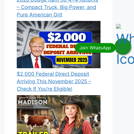
– Compact Truck, Big Power, and
Pure American Grit
$2,000 Federal Direct Deposit
Arriving This November 2025 –
Check If You’re Eligible!