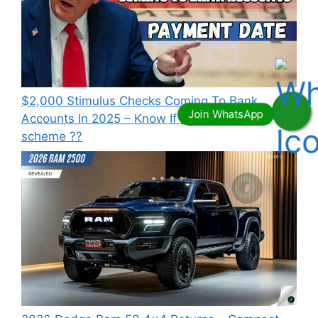
⁠$2,000 Stimulus Checks Coming To Bank
Accounts In 2025 – Know If You Qualify this
scheme ??